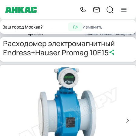
Контрольно-
Расходомер
Расходомеры
Ваш город Москва?
Изменить
Да
Главная
измерительные
электромагнитный
жидкости
приборы
Endress+Hauser Promag 10E15
Расходомер электромагнитный
Endress+Hauser Promag 10E15