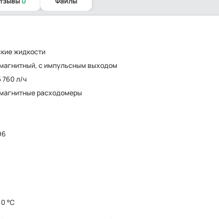
отзывы
0
Файлы
кие жидкости
магнитный, с импульсным выходом
5 760 л/ч
омагнитные расходомеры
96
10 °C