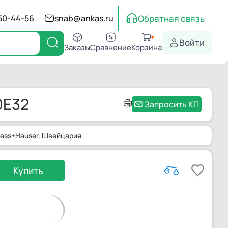
Обратная связь
550-44-56
snab@ankas.ru
Войти
Заказы
Сравнение
Корзина
0E32
Запросить КП
ress+Hauser
, Швейцария
Купить