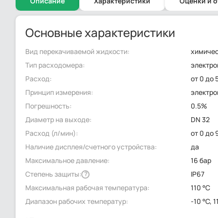
Описание
Характеристики
Оценки и 
Основные характеристики
Вид перекачиваемой жидкости:
химичес
Тип расходомера:
электро
Расход:
от 0 до 
Принцип измерения:
электр
Погрешность:
0.5%
Диаметр на выходе:
DN 32
Расход (л/мин):
от 0 до 
Наличие дисплея/счетного устройства:
да
Максимальное давление:
16 бар
Степень защиты:
IP67
?
Максимальная рабочая температура:
110 °C
Диапазон рабочих температур:
-10 °C, 1