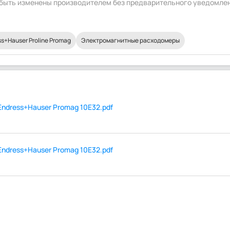
т быть изменены производителем без предварительного уведомле
+Hauser Proline Promag
Электромагнитные расходомеры
ndress+Hauser Promag 10E32.pdf
ndress+Hauser Promag 10E32.pdf