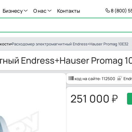
Бизнесу
О нас
Контакты
8 (800) 
кости
Расходомер электромагнитный Endress+Hauser Promag 10E32
ный Endress+Hauser Promag 1
код на сайте:
112500
End
251 000