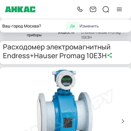
Расходомер
Контрольно-
Ваш город Москва?
Изменить
Да
Расходомеры
электромагнитный
Главная
измерительные
жидкости
Endress+Hauser Promag
приборы
10E3H
Расходомер электромагнитный
Endress+Hauser Promag 10E3H