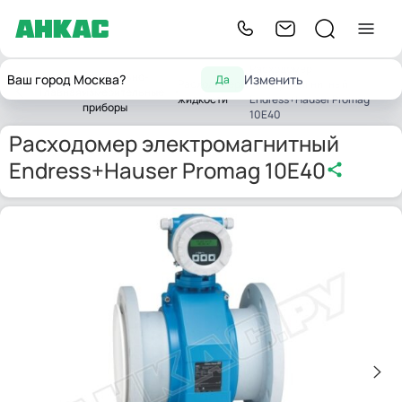
Расходомер
Контрольно-
Ваш город Москва?
Изменить
Да
Расходомеры
электромагнитный
Главная
измерительные
жидкости
Endress+Hauser Promag
приборы
10E40
Расходомер электромагнитный
Endress+Hauser Promag 10E40