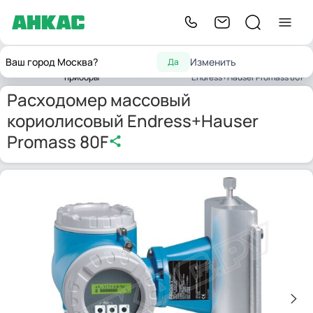
Контрольно-
Расходомер массовый
Расходомеры
Ваш город Москва?
Изменить
Да
Главная
измерительные
кориолисовый
жидкости
приборы
Endress+Hauser Promass 80F
Расходомер массовый
кориолисовый Endress+Hauser
Promass 80F