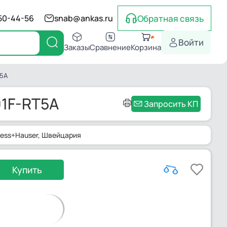
Обратная связь
550-44-56
snab@ankas.ru
Войти
Заказы
Сравнение
Корзина
T5A
91F-RT5A
Запросить КП
ress+Hauser
, Швейцария
Купить