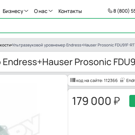
Бизнесу
О нас
Контакты
8 (800) 
кости
Ультразвуковой уровнемер Endress+Hauser Prosonic FDU91F-R
 Endress+Hauser Prosonic FDU
код на сайте:
112366
End
179 000