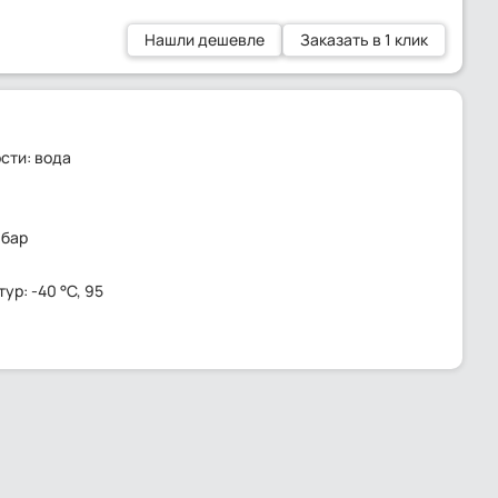
Нашли дешевле
Заказать в 1 клик
сти: вода
 бар
р: -40 °C, 95