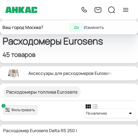
Контрольно-измерительные
Расходомеры
Главная
Eurosens
Ваш город Москва?
Изменить
Да
приборы
жидкости
Расходомеры Eurosens
45 товаров
Аксессуары для расходомеров Eurosens
Расходомеры топлива Eurosens
1
Фильтровать
По наличию
Расходомер Eurosens Delta RS 250 I