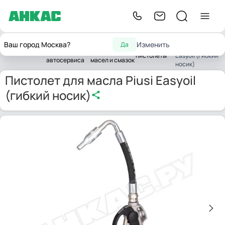
Пистолет для
Оборудование
Оборудование
Ваш город Москва?
Изменить
Да
Раздаточные
масла Piusi
Главная
для
для замены
пистолеты
Easyoil (гибкий
автосервиса
масел и смазок
носик)
Пистолет для масла Piusi Easyoil
(гибкий носик)