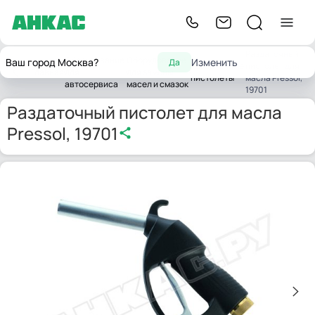
Раздаточный
Оборудование
Оборудование
Ваш город Москва?
Изменить
Да
Раздаточные
пистолет для
Главная
для
для замены
пистолеты
масла Pressol,
автосервиса
масел и смазок
19701
Раздаточный пистолет для масла
Pressol, 19701