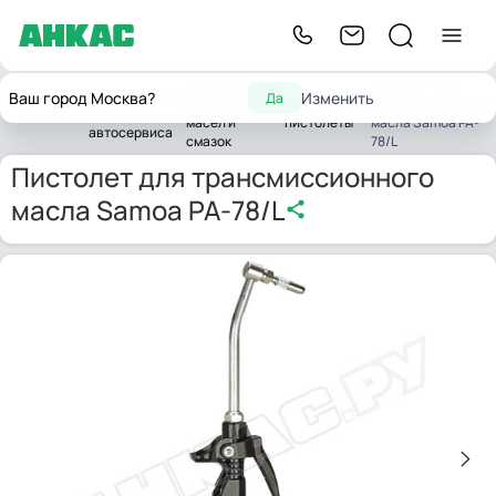
Оборудование
Пистолет для
Оборудование
Ваш город Москва?
Изменить
Да
для замены
Раздаточные
трансмиссионного
Главная
для
масел и
пистолеты
масла Samoa PA-
автосервиса
смазок
78/L
Пистолет для трансмиссионного
масла Samoa PA-78/L