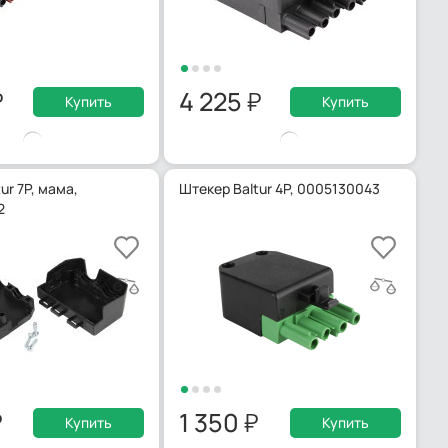
4 225
Купить
Купить
ur 7P, мама,
Штекер Baltur 4P, 0005130043
2
1 350
Купить
Купить