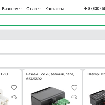
Бизнесу
О нас
Контакты
8 (800) 
ELVIO
Разъем Elco 7P, зеленый, папа,
Штекер Elco
65323592