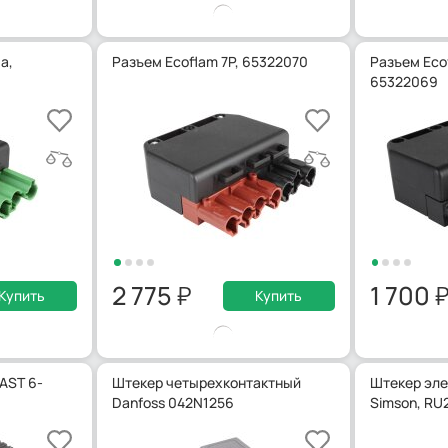
а,
Разъем Ecoflam 7P, 65322070
Разъем Ecof
65322069
2 775
1 700
Купить
Купить
LAST 6-
Штекер четырехконтактный
Штекер эл
Danfoss 042N1256
Simson, RU