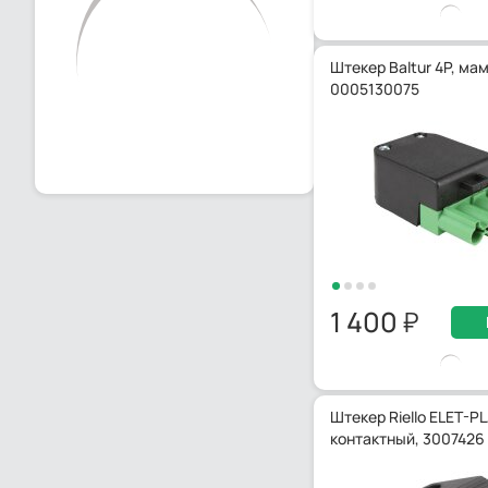
Штекер Baltur 4P, мам
0005130075
1 400
Штекер Riello ELET-P
контактный, 3007426