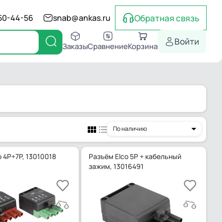
Обратная связь
550-44-56
snab@ankas.ru
Войти
Заказы
Сравнение
Корзина
По наличию
 4P+7P, 13010018
Разъём Elco 5P + кабельный
зажим, 13016491