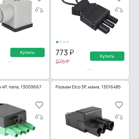
773
Купить
Купить
975
 4P, папа, 13009667
Разъем Elco 3P, мама, 13016485