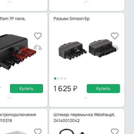
lam 7P папа,
Разъем Simson 6p
1 625
Купить
Купить
ектроподключения
Штекер-перемычка Weishaupt,
210318
24140012042