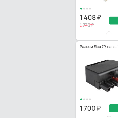
1 408
1 775
Разъем Elco 7P, папа
1 700