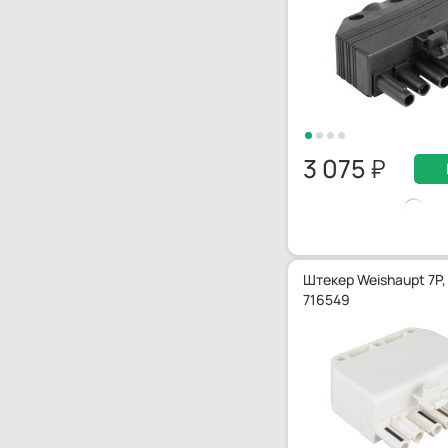
3 075
Штекер Weishaupt 7P,
716549