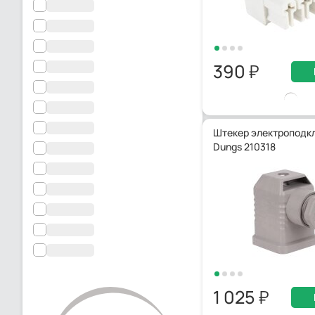
390
Штекер электроподк
Dungs 210318
1 025