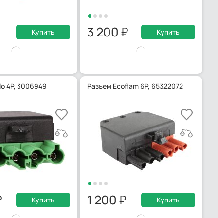
3 200
Купить
Купить
lo 4P, 3006949
Разъем Ecoflam 6P, 65322072
1 200
Купить
Купить