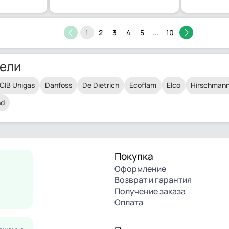
1
2
3
4
5
...
10
ели
CIB Unigas
Danfoss
De Dietrich
Ecoflam
Elco
Hirschman
nd
Покупка
Оформление
Возврат и гарантия
Получение заказа
Оплата