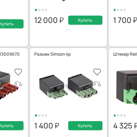
12 000
1 700
Купить
Купить
, 13009670
Разъем Simson 4p
Штекер Riel
1 400
4 325
Купить
Купить