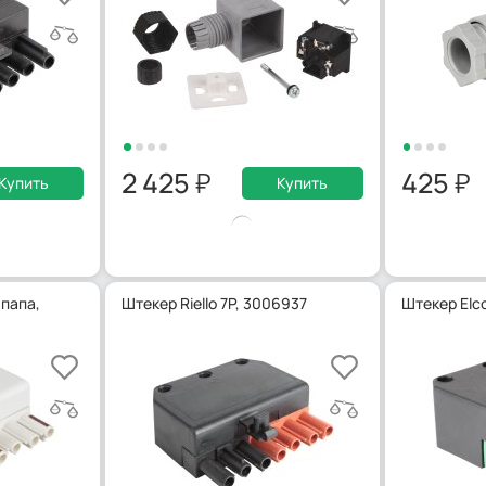
2 425
425
Купить
Купить
 папа,
Штекер Riello 7P, 3006937
Штекер Elco