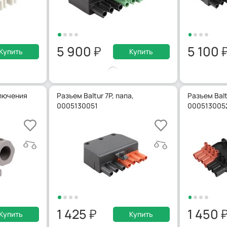
5 900
5 100
Купить
Купить
лючения
Разъем Baltur 7P, папа,
Разъем Balt
0005130051
000513005
1 425
1 450
Купить
Купить