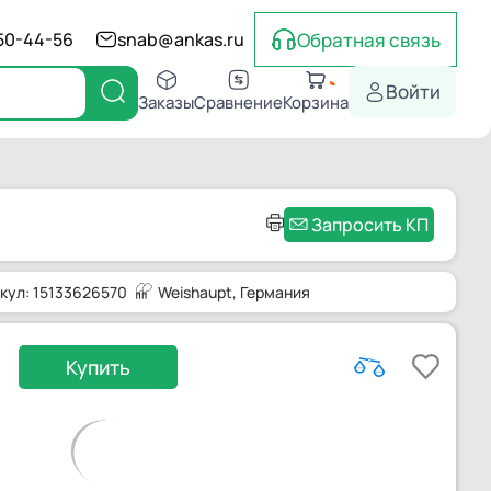
Обратная связь
550-44-56
snab@ankas.ru
Войти
Заказы
Сравнение
Корзина
Запросить КП
кул: 15133626570
Weishaupt
, Германия
Купить