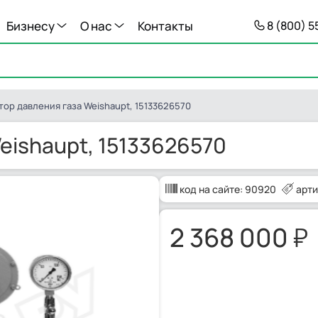
Бизнесу
О нас
Контакты
8 (800) 
тор давления газа Weishaupt, 15133626570
eishaupt, 15133626570
код на сайте:
90920
арти
2 368 000