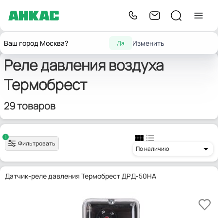
Запчасти для
Реле
Датчики-реле
Главная
Термобрест
Ваш город Москва?
Изменить
Да
горелок
давления
давления воздуха
Реле давления воздуха
Термобрест
29 товаров
1
Фильтровать
По наличию
Датчик-реле давления Термобрест ДРД-50НА