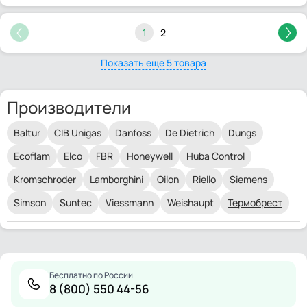
1
2
Показать еще 5 товара
Производители
Baltur
CIB Unigas
Danfoss
De Dietrich
Dungs
Ecoflam
Elco
FBR
Honeywell
Huba Control
Kromschroder
Lamborghini
Oilon
Riello
Siemens
Simson
Suntec
Viessmann
Weishaupt
Термобрест
Бесплатно по России
8 (800) 550 44-56