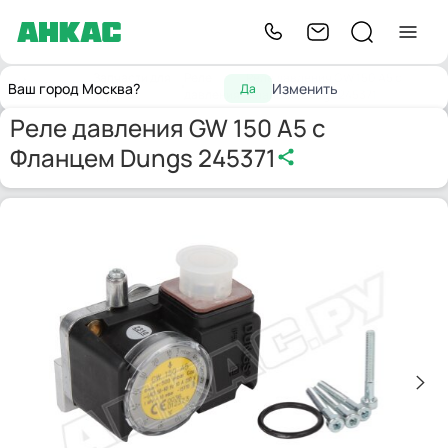
Запчасти для
Реле
Реле давления GW 150 A5 с
Главная
Ваш город Москва?
Изменить
Да
горелок
давления
Фланцем Dungs 245371
Реле давления GW 150 A5 с
Фланцем Dungs 245371