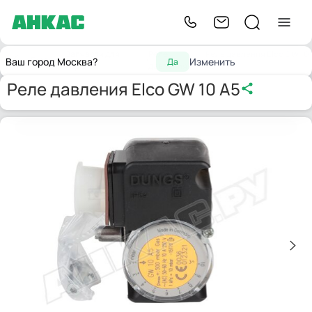
Запчасти для
Реле
Реле давления Elco GW 10
Главная
Ваш город Москва?
Изменить
Да
горелок
давления
A5
Реле давления Elco GW 10 A5