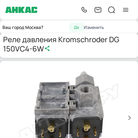
Запчасти для
Реле
Реле давления Kromschroder DG
Главная
Ваш город Москва?
Изменить
Да
горелок
давления
150VC4-6W
Реле давления Kromschroder DG
150VC4-6W