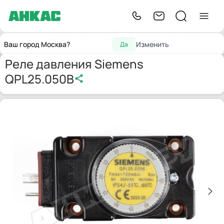
Запчасти для
Реле
Реле давления Siemens
Главная
Ваш город Москва?
Изменить
Да
горелок
давления
QPL25.050B
Реле давления Siemens
QPL25.050B