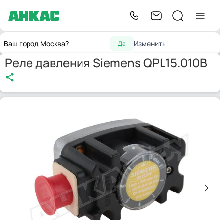
Запчасти для
Реле
Реле давления Siemens
Главная
Ваш город Москва?
Изменить
Да
горелок
давления
QPL15.010B
Реле давления Siemens QPL15.010B