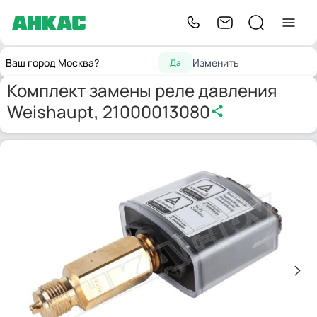
Запчасти для
Реле
Комплект замены реле давления
Главная
Ваш город Москва?
Изменить
Да
горелок
давления
Weishaupt, 21000013080
Комплект замены реле давления
Weishaupt, 21000013080