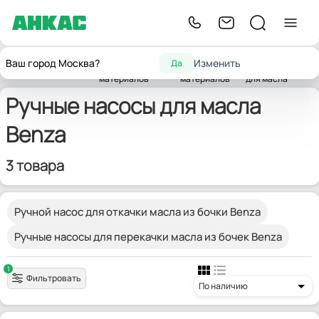
Насосы для
Насосы для
Ручные
Ваш город Москва?
Изменить
Да
Главная
Насосы
горюче-смазочных
смазочных
насосы
Benza
материалов
материалов
для масла
Ручные насосы для масла
Benza
3 товара
Ручной насос для откачки масла из бочки Benza
Ручные насосы для перекачки масла из бочек Benza
1
Фильтровать
По наличию