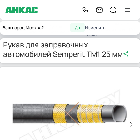
Рукав для заправочных
Резиновые
Рукава
Ваш город Москва?
Изменить
Да
Главная
автомобилей Semperit TM1
шланги
маслобензостойкие
25 мм
Рукав для заправочных
автомобилей Semperit TM1 25 мм