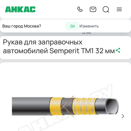
Рукав для заправочных
Резиновые
Рукава
Ваш город Москва?
Изменить
Да
Главная
автомобилей Semperit TM1
шланги
маслобензостойкие
32 мм
Рукав для заправочных
автомобилей Semperit TM1 32 мм