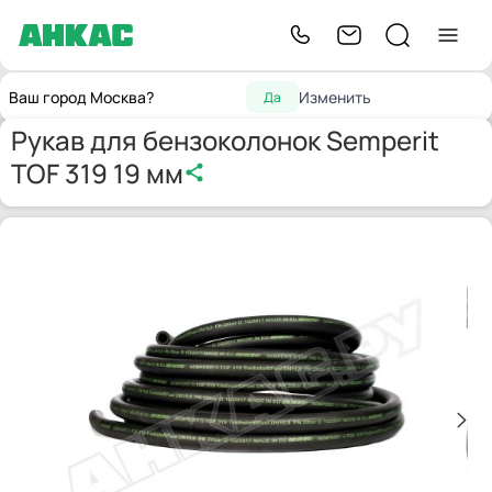
Резиновые
Рукава
Рукав для бензоколонок
Главная
Ваш город Москва?
Изменить
Да
шланги
маслобензостойкие
Semperit TOF 319 19 мм
Рукав для бензоколонок Semperit
TOF 319 19 мм