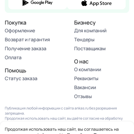
Покупка
Бизнесу
Оформление
Для компаний
Возврат и гарантия
Тендеры
Получение заказа
Поставщикам
Оплата
О нас
О компании
Помощь
Статус заказа
Реквизиты
Вакансии
Отзывы
Публикация любой информации с сайта ankas.ru без разрешения
запрещена.
Продолжая использовать наш сайт, вы даёте согласие на обработку
файлов Cookies и других данных, в соответствии с
Политикой
конфиденциальности
и
Пользовательским соглашением
.
Продолжая использовать наш сайт, вы соглашаетесь на