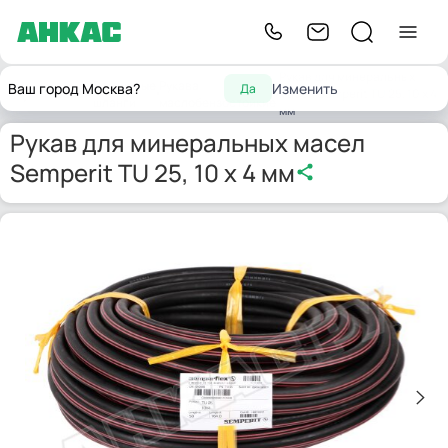
Рукав для минеральных
Резиновые
Рукава
Ваш город Москва?
Изменить
Да
Главная
масел Semperit TU 25, 10 x 4
шланги
маслобензостойкие
мм
Рукав для минеральных масел
Semperit TU 25, 10 x 4 мм