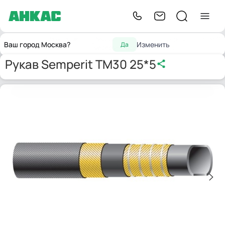
Резиновые
Рукава
Рукав Semperit TM30
Главная
Ваш город Москва?
Изменить
Да
шланги
маслобензостойкие
25*5
Рукав Semperit TM30 25*5