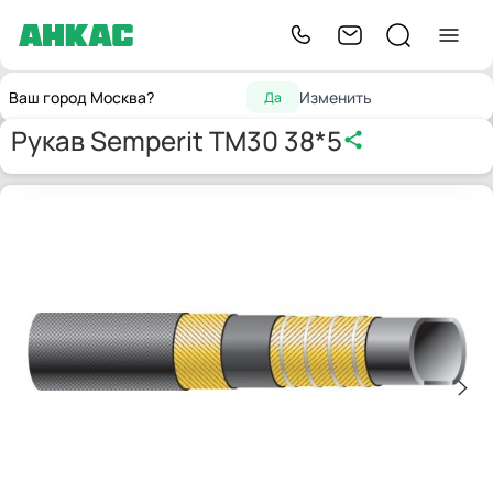
Резиновые
Рукава
Рукав Semperit TM30
Главная
Ваш город Москва?
Изменить
Да
шланги
маслобензостойкие
38*5
Рукав Semperit TM30 38*5