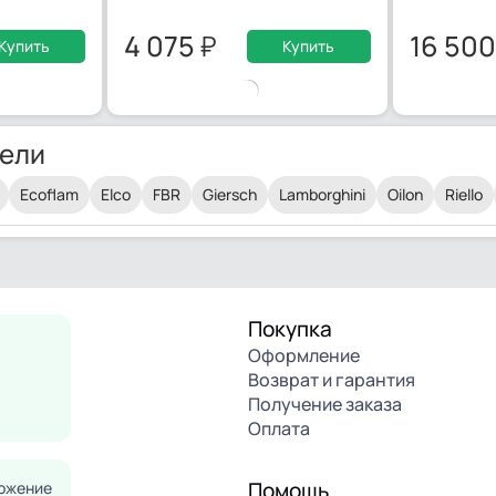
4 075
16 50
Купить
Купить
ели
Ecoflam
Elco
FBR
Giersch
Lamborghini
Oilon
Riello
Покупка
Оформление
Возврат и гарантия
Получение заказа
Оплата
Помощь
ожение