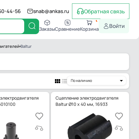
Обратная связь
550-44-56
snab@ankas.ru
Войти
Заказы
Сравнение
Корзина
вигателей
Baltur
По наличию
электродвигателя
Сцепление электродвигателя
5010100
Baltur Ø10 x 40 мм, 16933