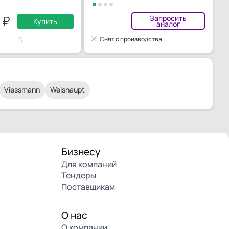
0
Запросить
Купить
аналог
Снят с производства
Viessmann
Weishaupt
Бизнесу
Для компаний
Тендеры
Поставщикам
О нас
О компании