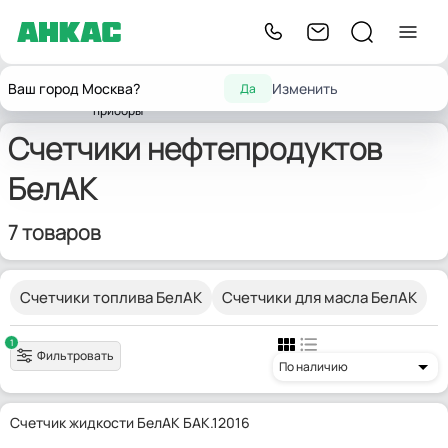
Контрольно-
Счетчики
Счетчики
Ваш город Москва?
Изменить
Да
Главная
измерительные
БелАК
жидкости
нефтепродуктов
приборы
Счетчики нефтепродуктов
БелАК
7 товаров
Счетчики топлива БелАК
Счетчики для масла БелАК
1
Фильтровать
По наличию
Счетчик жидкости БелАК БАК.12016