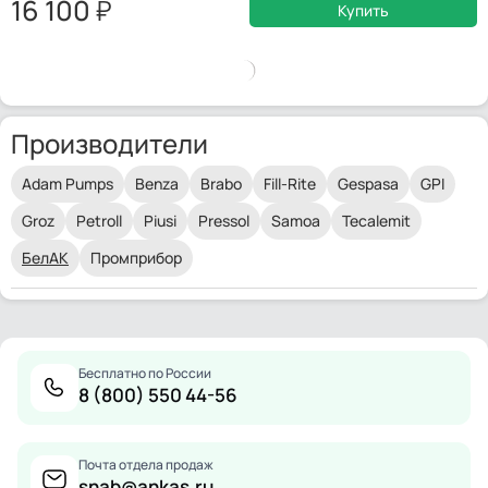
16 100
Купить
Производители
Adam Pumps
Benza
Brabo
Fill-Rite
Gespasa
GPI
Groz
Petroll
Piusi
Pressol
Samoa
Tecalemit
БелАК
Промприбор
Бесплатно по России
8 (800) 550 44-56
Почта отдела продаж
snab@ankas.ru