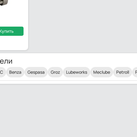
Купить
ели
AC
Benza
Gespasa
Groz
Lubeworks
Meclube
Petroll
P