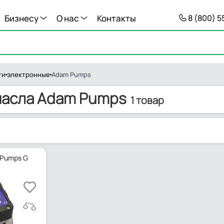
Бизнесу
О нас
Контакты
8 (800) 
ти
электронные
Adam Pumps
масла Adam Pumps
1 товар
 Pumps G