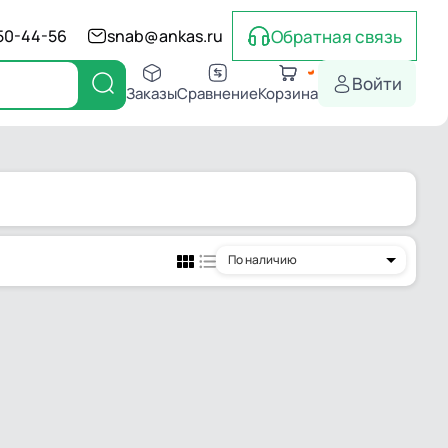
Обратная связь
550-44-56
snab@ankas.ru
Войти
Заказы
Сравнение
Корзина
По наличию