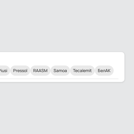
iusi
Pressol
RAASM
Samoa
Tecalemit
БелАК