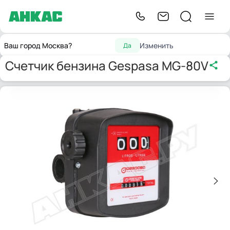
Контрольно-
Счетчики
Счетчик бензина
Главная
Ваш город Москва?
Изменить
Да
измерительные приборы
жидкости
Gespasa MG-80V
Счетчик бензина Gespasa MG-80V