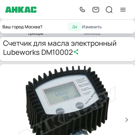
Контрольно-
Счетчик для масла
Счетчики
Ваш город Москва?
Изменить
Да
Главная
измерительные
электронный Lubeworks
жидкости
приборы
DM10002
Счетчик для масла электронный
Lubeworks DM10002