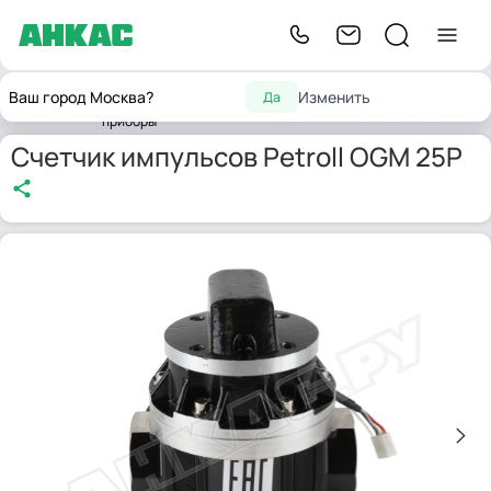
Контрольно-
Счетчики
Счетчик импульсов
Ваш город Москва?
Изменить
Да
Главная
измерительные
жидкости
Petroll OGM 25P
приборы
Счетчик импульсов Petroll OGM 25P