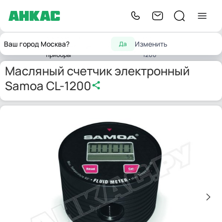
Контрольно-
Масляный счетчик
Счетчики
Ваш город Москва?
Изменить
Да
Главная
измерительные
электронный Samoa CL-
жидкости
приборы
1200
Масляный счетчик электронный
Samoa CL-1200