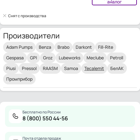
аналог
Снят с производства
Производители
Adam Pumps
Benza
Brabo
Darkont
Fill-Rite
Gespasa
GPI
Groz
Lubeworks
Meclube
Petroll
Piusi
Pressol
RAASM
Samoa
Tecalemit
БелАК
Промприбор
Бесплатно по России
8 (800) 550 44-56
Почта отдела продаж