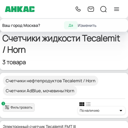
Контрольно-измерительные
Счетчики
Главная
Tecalemit
Ваш город Москва?
Изменить
Да
приборы
жидкости
Счетчики жидкости Tecalemit
/ Horn
3 товара
Счетчики нефтепродуктов Tecalemit / Horn
Счетчики AdBlue, мочевины Horn
1
Фильтровать
По наличию
Электронный счетчик Tecalemit FMT III