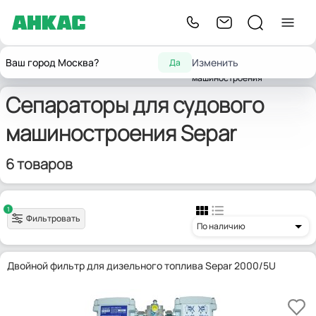
Сепараторы для
Технологическое
Ваш город Москва?
Изменить
Да
Главная
Сепараторы
судового
Separ
оборудование
машиностроения
Сепараторы для судового
машиностроения Separ
6 товаров
1
Фильтровать
По наличию
Двойной фильтр для дизельного топлива Separ 2000/5U