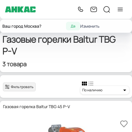
Главная
Горелки для котлов отопления
Baltur TBG P-V
Ваш город Москва?
Изменить
Да
Газовые горелки Baltur TBG
P-V
3 товара
Фильтровать
По наличию
Газовая горелка Baltur TBG 45 P-V