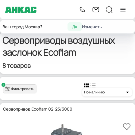
Запчасти
Сервоприводы для
Главная
Сервоприводы
Ecoflam
Ваш город Москва?
Изменить
Да
для горелок
воздушных заслонок
Сервоприводы воздушных
заслонок Ecoflam
8 товаров
1
Фильтровать
По наличию
Сервопривод Ecoflam 02-25/3000