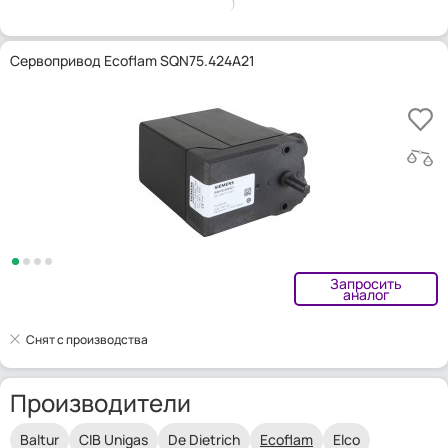
Сервопривод Ecoflam SQN75.424A21
Запросить
аналог
Снят с производства
Производители
Baltur
CIB Unigas
De Dietrich
Ecoflam
Elco