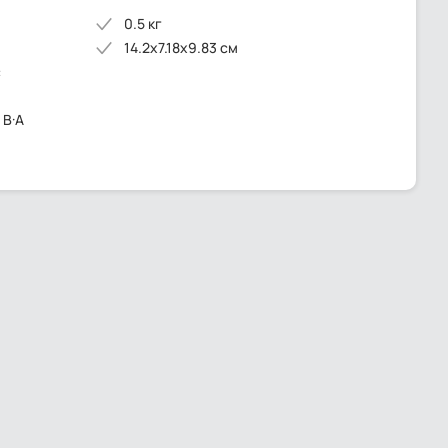
0.5 кг
14.2x7.18x9.83 см
с
 В·А