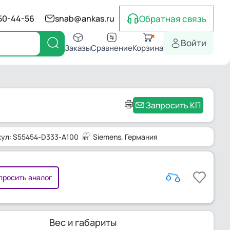
Обратная связь
550-44-56
snab@ankas.ru
Войти
Заказы
Сравнение
Корзина
Запросить КП
кул: S55454-D333-A100
Siemens
, Германия
просить аналог
Вес и габариты