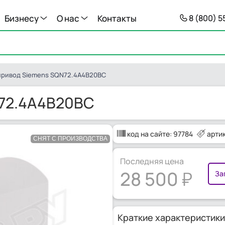
Бизнесу
О нас
Контакты
8 (800) 
ривод Siemens SQN72.4A4B20BC
72.4A4B20BC
код на сайте:
97784
арти
СНЯТ С ПРОИЗВОДСТВА
Последняя цена
28 500
За
Краткие характеристики