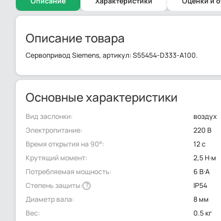
Описание
Характеристики
Оценки и 
Описание товара
Сервопривод Siemens, артикул: S55454-D333-A100.
Основные характеристики
Вид заслонки:
воздух
Электропитание:
220 В
Время открытия на 90°:
12 с
Крутящий момент:
2,5 Н·м
Потребляемая мощность:
6 В·А
Степень защиты:
IP54
?
Диаметр вала:
8 мм
Вес:
0.5 кг