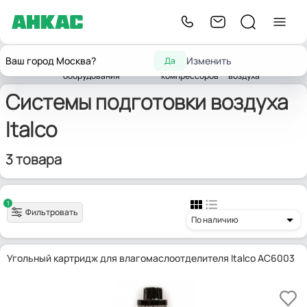
Комплектующие для
Комплектующие
Системы
Ваш город Москва?
Изменить
Да
Главная
промышленного
для
подготовки
Italco
оборудования
компрессоров
воздуха
Системы подготовки воздуха
Italco
3 товара
1
Фильтровать
По наличию
Угольный картридж для влагомаслоотделителя Italco AC6003