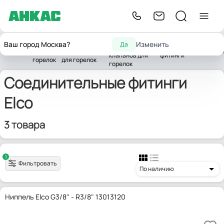
Запчасти
Запчасти
Запчасти
Ваш город Москва?
Изменить
Да
жидкотопливных
Соединительные
Главная
для
комплектующих
Elco
клапанов для
фитинги
горелок
для горелок
горелок
Соединительные фитинги
Elco
3 товара
1
Фильтровать
По наличию
Ниппель Elco G3/8" - R3/8" 13013120