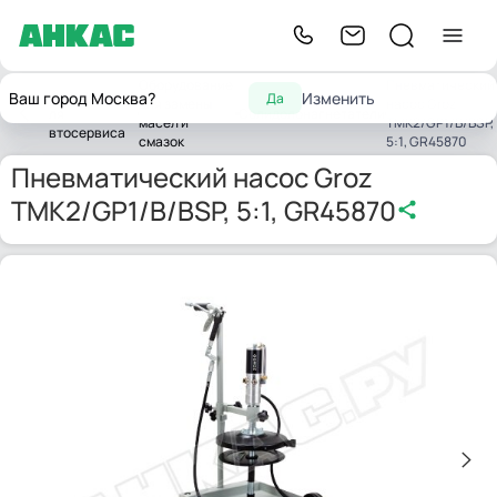
Оборудование
Пневматический
Оборудование
Ваш город Москва?
Изменить
Да
для замены
насос Groz
лавная
для
Солидолонагнетатели
масел и
TMK2/GP1/B/BSP,
автосервиса
смазок
5:1, GR45870
Пневматический насос Groz
TMK2/GP1/B/BSP, 5:1, GR45870