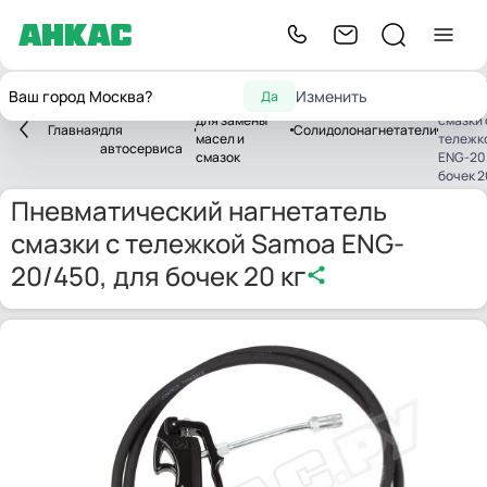
Пневма
Ваш город Москва?
Изменить
Да
Оборудование
нагнет
Оборудование
для замены
смазки 
Главная
для
Солидолонагнетатели
масел и
тележк
автосервиса
смазок
ENG-20/
бочек 2
Пневматический нагнетатель
смазки с тележкой Samoa ENG-
20/450, для бочек 20 кг