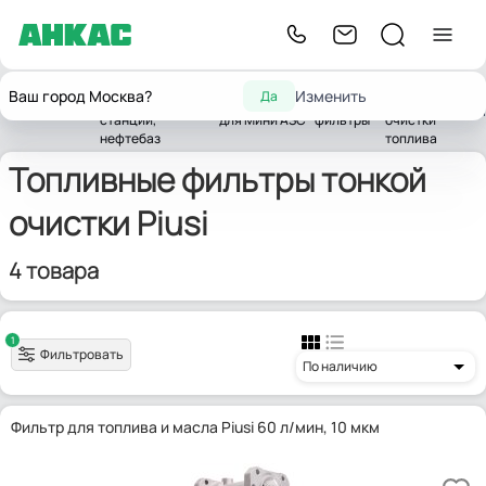
Оборудование для
Фильтры
Ваш город Москва?
Изменить
Да
автозаправочных
Оборудование
Топливные
тонкой
Главная
Piusi
станций,
для Мини АЗС
фильтры
очистки
нефтебаз
топлива
Топливные фильтры тонкой
очистки Piusi
4 товара
1
Фильтровать
По наличию
Фильтр для топлива и масла Piusi 60 л/мин, 10 мкм