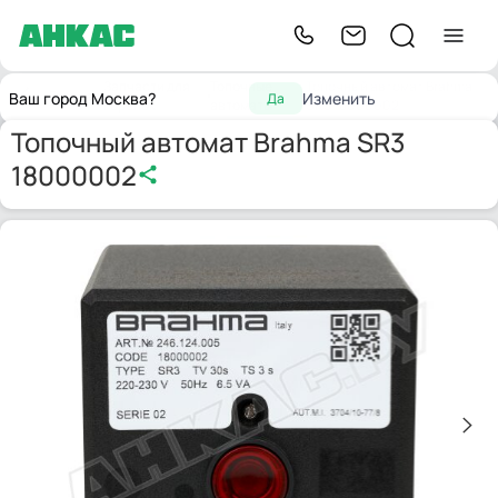
Запчасти для
Топочные
Топочный автомат Brahma
Главная
Ваш город Москва?
Изменить
Да
горелок
автоматы
SR3 18000002
Топочный автомат Brahma SR3
18000002