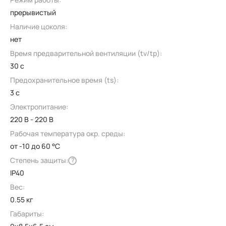
прерывистый
Наличие цоколя:
нет
Время предварительной вентиляции (tv/tp):
30 с
Предохранительное время (ts):
3 с
Электропитание:
220 В - 220 В
Рабочая температура окр. среды:
от -10 до 60 °C
Степень защиты:
?
IP40
Вес:
0.55 кг
Габариты: