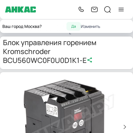
Блок управления горением
Запчасти
Топочные
Ваш город Москва?
Изменить
Да
Главная
Kromschroder BCU560WC0F0U0D1K1-
для горелок
автоматы
E
Блок управления горением
Kromschroder
BCU560WC0F0U0D1K1-E