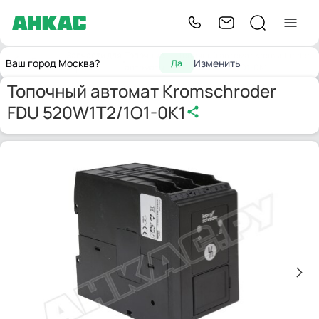
Запчасти для
Топочные
Топочный автомат Kromschroder
Главная
Ваш город Москва?
Изменить
Да
горелок
автоматы
FDU 520W1T2/1O1-0K1
Топочный автомат Kromschroder
FDU 520W1T2/1O1-0K1