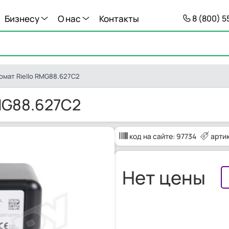
Бизнесу
О нас
Контакты
8 (800) 
омат Riello RMG88.627C2
MG88.627C2
код на сайте:
97734
арти
Нет цены