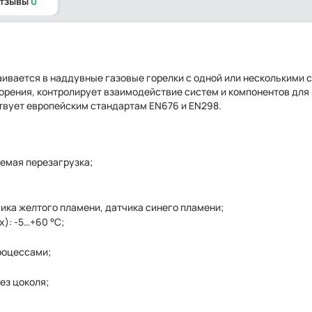
отзывы
0
раивается в наддувные газовые горелки с одной или несколькими 
орения, контролирует взаимодействие систем и компонентов для
твует европейским стандартам EN676 и EN298.
емая перезагрузка;
ика желтого пламени, датчика синего пламени;
): -5…+60 °C;
роцессами;
ез цоколя;