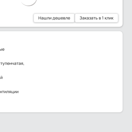
Нашли дешевле
Заказать в 1 клик
ые
ступенчатая,
ый
ентиляции