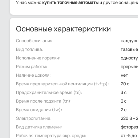
У нас можно
купить топочные автоматы
и другое оснащени
Основные характеристики
Способ сжигания:
наддув
Вид топлива:
газовы
Исполнение горелки:
односту
Режим работы:
прерыв
Наличие цоколя:
нет
Время предварительной вентиляции (tv/tp):
20 с
Предохранительное время (ts):
3 с
Время после поджига (tn):
2 с
Время ожидания (tw):
2 с
Электропитание:
220 В - 
Вид датчика пламени:
фоторез
Рабочая температура окр. среды:
от -5 до