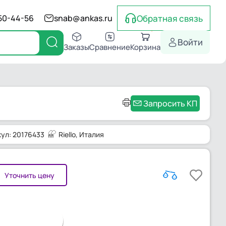
Обратная связь
550-44-56
snab@ankas.ru
Войти
Заказы
Сравнение
Корзина
Запросить КП
кул: 20176433
Riello
, Италия
Уточнить цену