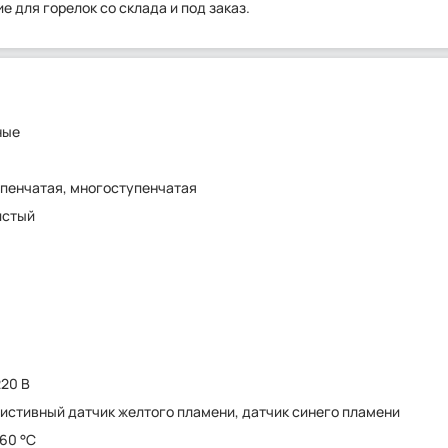
е для горелок со склада и под заказ.
ные
е
пенчатая, многоступенчатая
истый
220 В
истивный датчик желтого пламени, датчик синего пламени
 60 °C