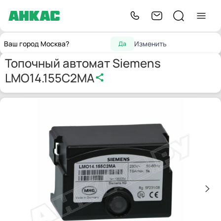
Запчасти для
Топочные
Топочный автомат Siemens
Главная
Ваш город Москва?
Изменить
Да
горелок
автоматы
LMO14.155C2MA
Топочный автомат Siemens
LMO14.155C2MA