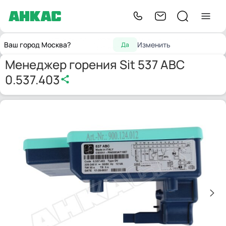
Запчасти для
Топочные
Менеджер горения Sit 537
Главная
Ваш город Москва?
Изменить
Да
горелок
автоматы
ABC 0.537.403
Менеджер горения Sit 537 ABC
0.537.403