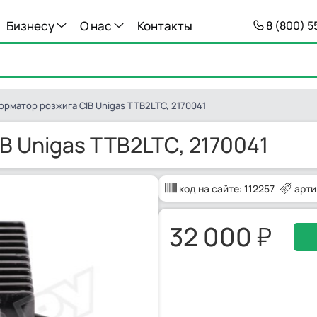
Бизнесу
О нас
Контакты
8 (800) 
рматор розжига CIB Unigas TTB2LTC, 2170041
 Unigas TTB2LTC, 2170041
код на сайте:
112257
арти
32 000